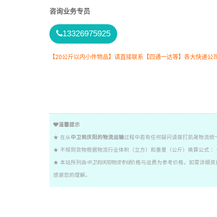
咨询业务专员
13326975925
【20公斤以内小件物品】请直接联系【四通一达等】各大快递公
温馨提示
★ 在从
中卫到庆阳的物流运输
过程中若有任何疑问请拨打凯晟物流统一服
★ 不规则货物根据物流行业体积（立方）和重量（公斤）换算公式 ：长 X
★ 本站所列由
中卫到庆阳物流专线
价格与运费为参考价格，如需详细资
感谢您的理解。