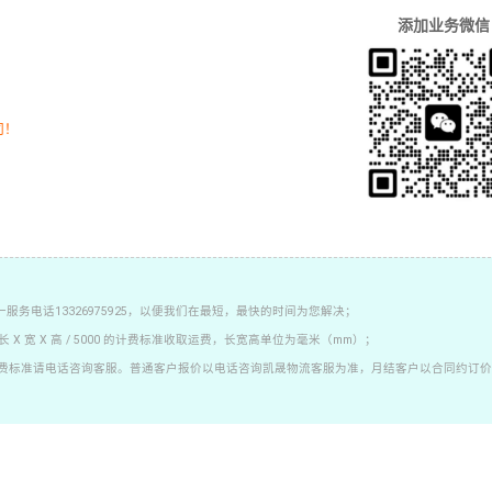
添加业务微信
司！
务电话13326975925，以便我们在最短，最快的时间为您解决；
 宽 X 高 / 5000 的计费标准收取运费，长宽高单位为毫米（mm）；
费标准请电话咨询客服。普通客户报价以电话咨询凯晟物流客服为准，月结客户以合同约订价