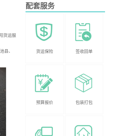
配套服务
阳货运服
池县、
货运保险
签收回单
预算报价
包装打包