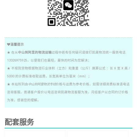
温馨提示
★ 在从
中山到阿里的物流运输
过程中若有任何疑问请拨打凯晟物流统一服务电话
13326975925，以便我们在最短，最快的时间为您解决；
★ 不规则货物根据物流行业体积（立方）和重量（公斤）换算公式 ：长 X 宽 X 高 /
5000 的计费标准收取运费，长宽高单位为毫米（mm）；
★ 本站所列由
中山到阿里物流专线
价格与运费为参考价格，如需详细资费标准请电话
咨询客服。普通客户报价以电话咨询凯晟物流客服为准，月结客户以合同约订价格
为准，感谢您的理解。
配套服务