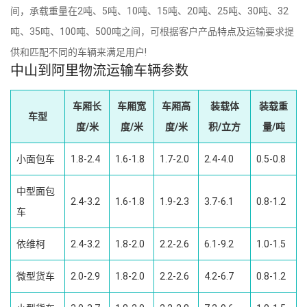
间，承载重量在2吨、5吨、10吨、15吨、20吨、25吨、30吨、32
吨、35吨、100吨、500吨之间，可根据客户产品特点及运输要求提
供和匹配不同的车辆来满足用户!
中山到阿里物流运输车辆参数
车厢长
车厢宽
车厢高
装载体
装载重
车型
度/米
度/米
度/米
积/立方
量/吨
小面包车
1.8-2.4
1.6-1.8
1.7-2.0
2.4-4.0
0.5-0.8
中型面包
2.4-3.2
1.6-1.8
1.9-2.3
3.7-6.1
0.8-1.2
车
依维柯
2.4-3.2
1.8-2.0
2.2-2.6
6.1-9.2
1.0-1.5
微型货车
2.0-2.9
1.8-2.0
2.2-2.6
4.2-6.7
0.8-1.2