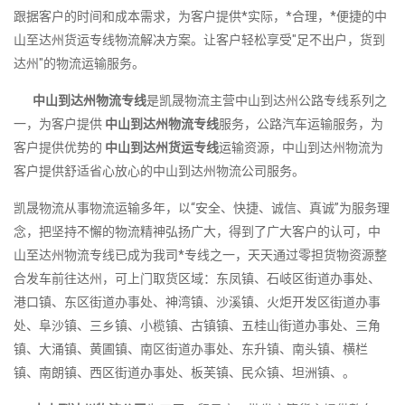
跟据客户的时间和成本需求，为客户提供*实际，*合理，*便捷的中
山至达州货运专线物流解决方案。让客户轻松享受"足不出户，货到
达州"的物流运输服务。
中山到达州物流专线
是凯晟物流主营中山到达州公路专线系列之
一，为客户提供
中山到达州物流专线
服务，公路汽车运输服务，为
客户提供优势的
中山到达州货运专线
运输资源，中山到达州物流为
客户提供舒适省心放心的中山到达州物流公司服务。
凯晟物流从事物流运输多年，以“安全、快捷、诚信、真诚”为服务理
念，把坚持不懈的物流精神弘扬广大，得到了广大客户的认可，中
山至达州物流专线已成为我司*专线之一，天天通过零担货物资源整
合发车前往达州，可上门取货区域：东凤镇、石岐区街道办事处、
港口镇、东区街道办事处、神湾镇、沙溪镇、火炬开发区街道办事
处、阜沙镇、三乡镇、小榄镇、古镇镇、五桂山街道办事处、三角
镇、大涌镇、黄圃镇、南区街道办事处、东升镇、南头镇、横栏
镇、南朗镇、西区街道办事处、板芙镇、民众镇、坦洲镇、。