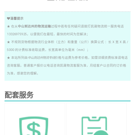
温馨提示
★ 在从
中山到达州的物流运输
过程中若有任何疑问请拨打凯晟物流统一服务电话
13326975925，以便我们在最短，最快的时间为您解决；
★ 不规则货物根据物流行业体积（立方）和重量（公斤）换算公式 ：长 X 宽 X 高 /
5000 的计费标准收取运费，长宽高单位为毫米（mm）；
★ 本站所列由
中山到达州物流专线
价格与运费为参考价格，如需详细资费标准请电话
咨询客服。普通客户报价以电话咨询凯晟物流客服为准，月结客户以合同约订价格
为准，感谢您的理解。
配套服务