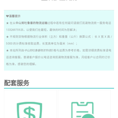
温馨提示
★ 在从
中山到吐鲁番的物流运输
过程中若有任何疑问请拨打凯晟物流统一服务电话
13326975925，以便我们在最短，最快的时间为您解决；
★ 不规则货物根据物流行业体积（立方）和重量（公斤）换算公式 ：长 X 宽 X 高 /
5000 的计费标准收取运费，长宽高单位为毫米（mm）；
★ 本站所列由
中山到吐鲁番物流专线
价格与运费为参考价格，如需详细资费标准请电
话咨询客服。普通客户报价以电话咨询凯晟物流客服为准，月结客户以合同约订价
格为准，感谢您的理解。
配套服务