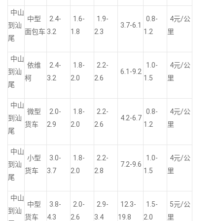
中山
中型
2.4-
1.6-
1.9-
0.8-
4元/公
到汕
3.7-6.1
面包车
3.2
1.8
2.3
1.2
里
尾
中山
依维
2.4-
1.8-
2.2-
1.0-
4元/公
到汕
6.1-9.2
柯
3.2
2.0
2.6
1.5
里
尾
中山
微型
2.0-
1.8-
2.2-
0.8-
4元/公
到汕
4.2-6.7
货车
2.9
2.0
2.6
1.2
里
尾
中山
小型
3.0-
1.8-
2.2-
1.0-
4元/公
到汕
7.2-9.6
货车
3.7
2.0
2.8
1.5
里
尾
中山
中型
3.8-
2.0-
2.9-
12.3-
1.5-
5元/公
到汕
货车
4.3
2.6
3.4
19.8
2.0
里