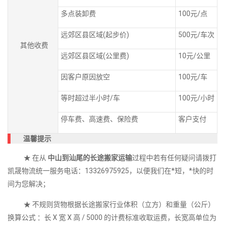
多点装卸费
100元/点
远郊区县区域(起步价)
500元/车次
其他收费
远郊区县区域(公里费)
10元/公里
因客户原因放空
100元/车
等时超过半小时/车
100元/小时
停车费、高速费、保险费
客户支付
温馨提示
★ 在从
中山到汕尾的长途搬家运输
过程中若有任何疑问请拨打
凯晟物流统一服务电话：13326975925，以便我们在*短，*快的时
间为您解决；
★ 不规则货物根据长途搬家行业体积（立方）和重量（公斤）
换算公式 ：长 X 宽 X 高 / 5000 的计费标准收取运费，长宽高单位为