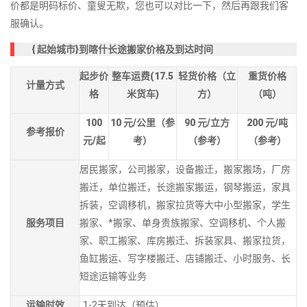
价都是明码标价、童叟无欺，您也可以对比一下，然后再跟我们客
服确认。
{
起始城市}到喀什长途搬家价格及到达时间
起步价
整车运费(17.5
轻货价格（立
重货价格
计量方式
格
米货车)
方）
（吨）
100
10
元/公里（参
90
元/立方
200
元/吨
参考报价
元/起
考）
（参考）
（参考）
居民搬家，公司搬家，设备搬迁，搬家搬场，厂房
搬迁，单位搬迁，长途搬家搬运，钢琴搬运，家具
拆装，空调移机，搬家拉货等大中小型搬家，学生
服务项目
搬家、*搬家、单身贵族搬家、空调移机、个人搬
家、职工搬家、库房搬迁、拆装家具、搬家拉货，
鱼缸搬运、写字楼搬迁、店铺搬迁、小时服务、长
短途运输等业务
运输时效
1-2天到达（预估）