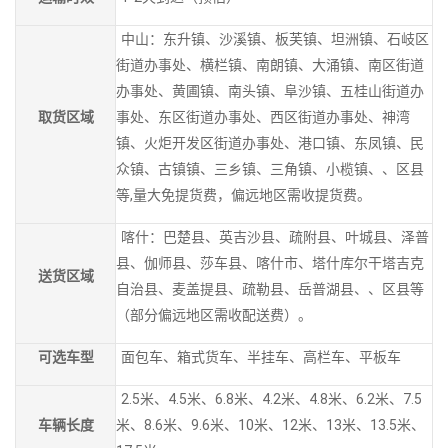
中山：东升镇、沙溪镇、板芙镇、坦洲镇、石岐区
街道办事处、横栏镇、南朗镇、大涌镇、南区街道
办事处、黄圃镇、南头镇、阜沙镇、五桂山街道办
取货区域
事处、东区街道办事处、西区街道办事处、神湾
镇、火炬开发区街道办事处、港口镇、东凤镇、民
众镇、古镇镇、三乡镇、三角镇、小榄镇、、区县
等,量大免提货费，偏远地区需收提货费。
喀什：巴楚县、英吉沙县、疏附县、叶城县、泽普
县、伽师县、莎车县、喀什市、塔什库尔干塔吉克
送货区域
自治县、麦盖提县、疏勒县、岳普湖县、、区县等
（部分偏远地区需收配送费）。
可选车型
面包车、箱式货车、半挂车、高栏车、平板车
2.5米、4.5米、6.8米、4.2米、4.8米、6.2米、7.5
车辆长度
米、8.6米、9.6米、10米、12米、13米、13.5米、