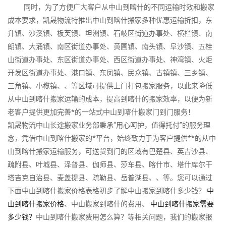
同时，为了方便广大客户从中山到喀什的不同运输时效和搬家
成本要求，凯晟物流特推出中山到喀什搬家多种优惠运输折扣，东
升镇、沙溪镇、板芙镇、坦洲镇、石岐区街道办事处、横栏镇、南
朗镇、大涌镇、南区街道办事处、黄圃镇、南头镇、阜沙镇、五桂
山街道办事处、东区街道办事处、西区街道办事处、神湾镇、火炬
开发区街道办事处、港口镇、东凤镇、民众镇、古镇镇、三乡镇、
三角镇、小榄镇、、等区域可提供上门打包搬家服务，以此来降低
从中山到喀什搬家运输的成本，提高到喀什的搬家效率，以便为新
老客户提供更加完善*的一站式中山到喀什搬家门到门服务！
凯晟物流中山长途搬家业务部秉承“用心呵护，值得托付”的服务理
念，凭借中山到喀什搬家的*平台，始终致力于为客户提供**的从中
山到喀什搬家运输服务，可送货到门的区域有巴楚县、英吉沙县、
疏附县、叶城县、泽普县、伽师县、莎车县、喀什市、塔什库尔干
塔吉克自治县、麦盖提县、疏勒县、岳普湖县、、等。您可以通过
下面中山到喀什搬家价格表格初步了解中山搬家到喀什多少钱？
中
山到喀什搬家价格
、中山搬家到喀什的费用、
中山到喀什搬家需要
多少钱？
中山到喀什搬家费用怎么算？等相关问题，我们的搬家报