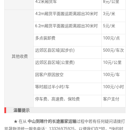
4.2米厢货车
8元/公里
4.2m厢货平面搬运距离超出30米时
3元/米
6.2m厢货平面搬运距离超出30米时
5元/米
多点装卸费
100元/点
远郊区县区域(起步价)
500元/车次
其他收费
远郊区县区域(公里费)
10元/公里
因客户原因放空
100元/车
等时超过半小时/车
100元/小时
停车费、高速费、保险费
客户支付
温馨提示
★ 在从
中山到喀什的长途搬家运输
过程中若有任何疑问请拨打
凯晟物流统一服务电话：13326975925，以便我们在*短，*快的时