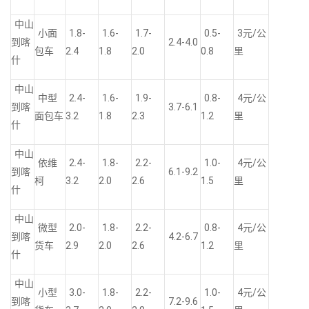
中山
小面
1.8-
1.6-
1.7-
0.5-
3元/公
到喀
2.4-4.0
包车
2.4
1.8
2.0
0.8
里
什
中山
中型
2.4-
1.6-
1.9-
0.8-
4元/公
到喀
3.7-6.1
面包车
3.2
1.8
2.3
1.2
里
什
中山
依维
2.4-
1.8-
2.2-
1.0-
4元/公
到喀
6.1-9.2
柯
3.2
2.0
2.6
1.5
里
什
中山
微型
2.0-
1.8-
2.2-
0.8-
4元/公
到喀
4.2-6.7
货车
2.9
2.0
2.6
1.2
里
什
中山
小型
3.0-
1.8-
2.2-
1.0-
4元/公
到喀
7.2-9.6