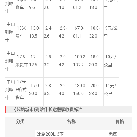
到喀
货车
9.6
2.6
4.0
61.2
18.0
里
什
中山
13米
13.0-
2.4-
2.9-
67.3-
18.0-
9元/公
到喀
货车
13.5
2.6
4.2
81.1
32.0
里
什
中山
17.5
17-
2.8-
2.9-
100.2-
18.0-
10元/
到喀
米货车
17.5
3.2
4.2
137.2
30.0
公里
什
中山
17米
17.0-
2.8-
2.9-
130.0-
20.0-
11元/
到喀
+箱式
20.0
3.2
4.0
150.0
28.0
公里
什
货车
{
起始城市}到喀什长途搬家收费标准
分类
名称
价格
冰箱200L以下
免费