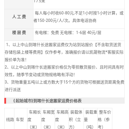
17.5米
每人每小时收60-80元,不足1小时按1小时计算，或
人 工 费
者150-200元/人/次。具体电话协商
楼 层 费
有电梯：免费 无电梯：1-6层 40元/层
1、以上中山到喀什长途搬家运费仅为站到站报价【不含取货送货
存储包装上楼等费用】仅作参考，准确报价请以凯晟物流*客服实际
报价单为准！
2、以上中山到喀什长途搬家价格仅为零担散货报价、且时间具有时
效性，随季节变动或货物规格略有浮动！
3、货物重量五吨以上或方数大于15个方的货物可根据送货距离免费
进行派送
{
起始城市}到喀什长途搬家运费价格表
车厢长
车厢宽
车厢高
装载体
装载重
整车价
线路
车型
度
度
度
积（立
量
格（参
（米）
（米）
（米）
方）
（吨）
考）