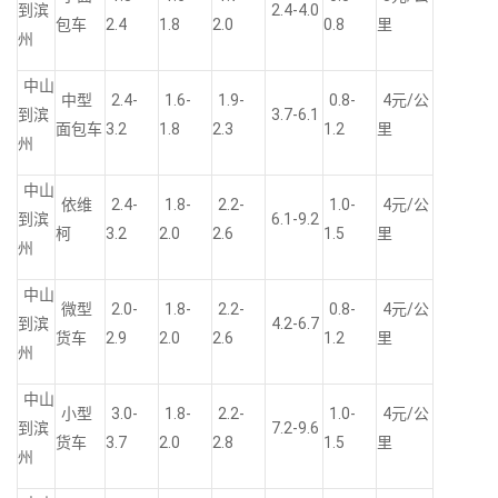
到滨
2.4-4.0
包车
2.4
1.8
2.0
0.8
里
州
中山
中型
2.4-
1.6-
1.9-
0.8-
4元/公
到滨
3.7-6.1
面包车
3.2
1.8
2.3
1.2
里
州
中山
依维
2.4-
1.8-
2.2-
1.0-
4元/公
到滨
6.1-9.2
柯
3.2
2.0
2.6
1.5
里
州
中山
微型
2.0-
1.8-
2.2-
0.8-
4元/公
到滨
4.2-6.7
货车
2.9
2.0
2.6
1.2
里
州
中山
小型
3.0-
1.8-
2.2-
1.0-
4元/公
到滨
7.2-9.6
货车
3.7
2.0
2.8
1.5
里
州