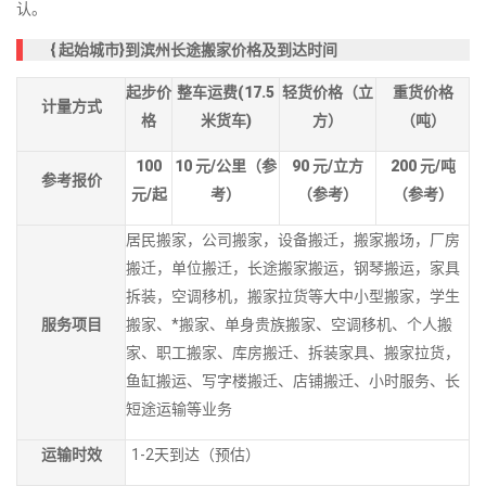
认。
{
起始城市}到滨州长途搬家价格及到达时间
起步价
整车运费(17.5
轻货价格（立
重货价格
计量方式
格
米货车)
方）
（吨）
100
10
元/公里（参
90
元/立方
200
元/吨
参考报价
元/起
考）
（参考）
（参考）
居民搬家，公司搬家，设备搬迁，搬家搬场，厂房
搬迁，单位搬迁，长途搬家搬运，钢琴搬运，家具
拆装，空调移机，搬家拉货等大中小型搬家，学生
服务项目
搬家、*搬家、单身贵族搬家、空调移机、个人搬
家、职工搬家、库房搬迁、拆装家具、搬家拉货，
鱼缸搬运、写字楼搬迁、店铺搬迁、小时服务、长
短途运输等业务
运输时效
1-2天到达（预估）