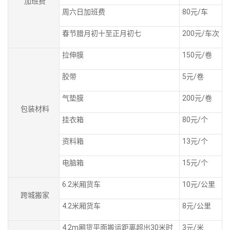
加班费
周六日加班费
80元/车
春节腊月初十至正月初七
200元/车次
拉伸膜
150元/卷
胶带
5元/卷
气垫膜
200元/卷
包装材料
挂衣箱
80元/个
资料箱
13元/个
电脑箱
15元/个
6.2米厢货车
10元/公里
跨城搬家
4.2米厢货车
8元/公里
4.2m厢货平面搬运距离超出30米时
3元/米