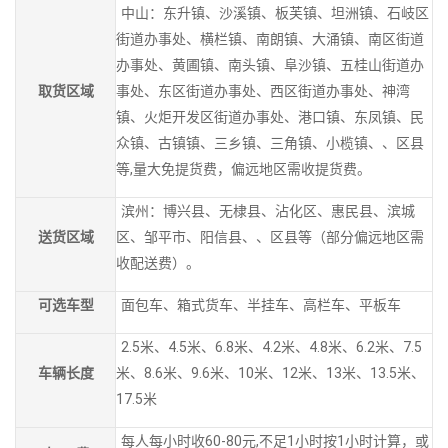
中山：东升镇、沙溪镇、板芙镇、坦洲镇、石岐区
街道办事处、横栏镇、南朗镇、大涌镇、南区街道
办事处、黄圃镇、南头镇、阜沙镇、五桂山街道办
取货区域
事处、东区街道办事处、西区街道办事处、神湾
镇、火炬开发区街道办事处、港口镇、东凤镇、民
众镇、古镇镇、三乡镇、三角镇、小榄镇、、区县
等,量大免提货费，偏远地区需收提货费。
滨州：博兴县、无棣县、沾化区、惠民县、滨城
送货区域
区、邹平市、阳信县、、区县等（部分偏远地区需
收配送费）。
可选车型
面包车、箱式货车、半挂车、高栏车、平板车
2.5米、4.5米、6.8米、4.2米、4.8米、6.2米、7.5
车辆长度
米、8.6米、9.6米、10米、12米、13米、13.5米、
17.5米
每人每小时收60-80元,不足1小时按1小时计算，或