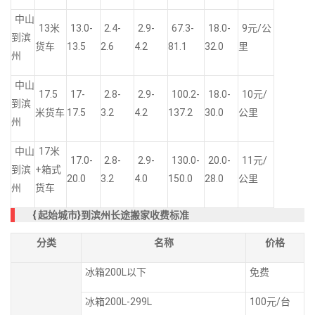
中山
13米
13.0-
2.4-
2.9-
67.3-
18.0-
9元/公
到滨
货车
13.5
2.6
4.2
81.1
32.0
里
州
中山
17.5
17-
2.8-
2.9-
100.2-
18.0-
10元/
到滨
米货车
17.5
3.2
4.2
137.2
30.0
公里
州
中山
17米
17.0-
2.8-
2.9-
130.0-
20.0-
11元/
到滨
+箱式
20.0
3.2
4.0
150.0
28.0
公里
州
货车
{
起始城市}到滨州长途搬家收费标准
分类
名称
价格
冰箱200L以下
免费
冰箱200L-299L
100元/台