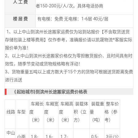
人 工 费
者150-200元/人/次。具体电话协商
楼 层 费
有电梯：免费 无电梯：1-6层 40元/层
1、以上中山到滨州长途搬家运费仅为站到站报价【不含取货送货
存储包装上楼等费用】仅作参考，准确报价请以凯晟物流*客服实际
报价单为准！
2、以上中山到滨州长途搬家价格仅为零担散货报价、且时间具有时
效性，随季节变动或货物规格略有浮动！
3、货物重量五吨以上或方数大于15个方的货物可根据送货距离免费
进行派送
{
起始城市}到滨州长途搬家运费价格表
车厢长
车厢宽
车厢高
装载体
装载重
整车价
线路
车型
度
度
度
积（立
量
格（参
（米）
（米）
（米）
方）
（吨）
考）
中山
小面
1.8-
1.6-
1.7-
0.5-
3元/公