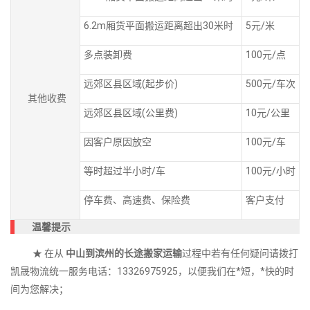
6.2m厢货平面搬运距离超出30米时
5元/米
多点装卸费
100元/点
远郊区县区域(起步价)
500元/车次
其他收费
远郊区县区域(公里费)
10元/公里
因客户原因放空
100元/车
等时超过半小时/车
100元/小时
停车费、高速费、保险费
客户支付
温馨提示
★ 在从
中山到滨州的长途搬家运输
过程中若有任何疑问请拨打
凯晟物流统一服务电话：13326975925，以便我们在*短，*快的时
间为您解决；