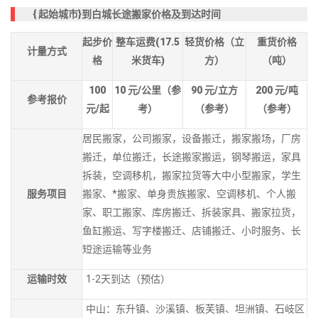
{
起始城市}到白城长途搬家价格及到达时间
起步价
整车运费(17.5
轻货价格（立
重货价格
计量方式
格
米货车)
方）
（吨）
100
10
元/公里（参
90
元/立方
200
元/吨
参考报价
元/起
考）
（参考）
（参考）
居民搬家，公司搬家，设备搬迁，搬家搬场，厂房
搬迁，单位搬迁，长途搬家搬运，钢琴搬运，家具
拆装，空调移机，搬家拉货等大中小型搬家，学生
服务项目
搬家、*搬家、单身贵族搬家、空调移机、个人搬
家、职工搬家、库房搬迁、拆装家具、搬家拉货，
鱼缸搬运、写字楼搬迁、店铺搬迁、小时服务、长
短途运输等业务
运输时效
1-2天到达（预估）
中山：东升镇、沙溪镇、板芙镇、坦洲镇、石岐区