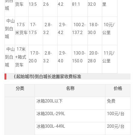
到白
货车
13.5
2.6
4.2
81.1
32.0
里
城
中山
17.5
17-
2.8-
2.9-
100.2-
18.0-
10元/
到白
米货车
17.5
3.2
4.2
137.2
30.0
公里
城
中山
17米
17.0-
2.8-
2.9-
130.0-
20.0-
11元/
到白
+箱式
20.0
3.2
4.0
150.0
28.0
公里
城
货车
{
起始城市}到白城长途搬家收费标准
分类
名称
价格
冰箱200L以下
免费
冰箱200L-299L
100元/台
冰箱300L-449L
200元/台