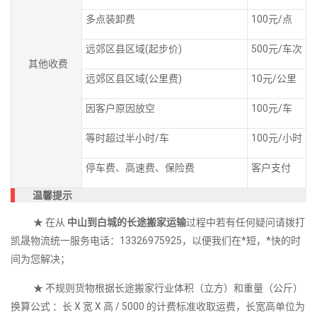
多点装卸费
100元/点
远郊区县区域(起步价)
500元/车次
其他收费
远郊区县区域(公里费)
10元/公里
因客户原因放空
100元/车
等时超过半小时/车
100元/小时
停车费、高速费、保险费
客户支付
温馨提示
★ 在从
中山到白城的长途搬家运输
过程中若有任何疑问请拨打
凯晟物流统一服务电话：13326975925，以便我们在*短，*快的时
间为您解决；
★ 不规则货物根据长途搬家行业体积（立方）和重量（公斤）
换算公式 ：长 X 宽 X 高 / 5000 的计费标准收取运费，长宽高单位为