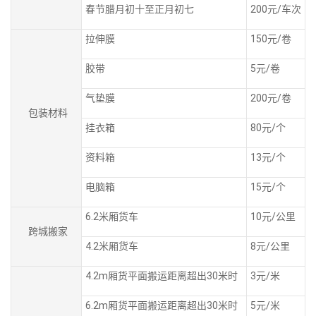
春节腊月初十至正月初七
200元/车次
拉伸膜
150元/卷
胶带
5元/卷
气垫膜
200元/卷
包装材料
挂衣箱
80元/个
资料箱
13元/个
电脑箱
15元/个
6.2米厢货车
10元/公里
跨城搬家
4.2米厢货车
8元/公里
4.2m厢货平面搬运距离超出30米时
3元/米
6.2m厢货平面搬运距离超出30米时
5元/米