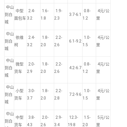
中山
中型
2.4-
1.6-
1.9-
0.8-
4元/公
到白
3.7-6.1
面包车
3.2
1.8
2.3
1.2
里
城
中山
依维
2.4-
1.8-
2.2-
1.0-
4元/公
到白
6.1-9.2
柯
3.2
2.0
2.6
1.5
里
城
中山
微型
2.0-
1.8-
2.2-
0.8-
4元/公
到白
4.2-6.7
货车
2.9
2.0
2.6
1.2
里
城
中山
小型
3.0-
1.8-
2.2-
1.0-
4元/公
到白
7.2-9.6
货车
3.7
2.0
2.8
1.5
里
城
中山
中型
3.8-
2.0-
2.9-
12.3-
1.5-
5元/公
到白
货车
4.3
2.6
3.4
19.8
2.0
里