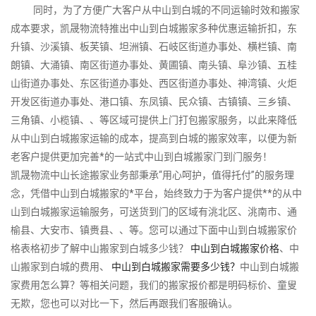
同时，为了方便广大客户从中山到白城的不同运输时效和搬家
成本要求，凯晟物流特推出中山到白城搬家多种优惠运输折扣，东
升镇、沙溪镇、板芙镇、坦洲镇、石岐区街道办事处、横栏镇、南
朗镇、大涌镇、南区街道办事处、黄圃镇、南头镇、阜沙镇、五桂
山街道办事处、东区街道办事处、西区街道办事处、神湾镇、火炬
开发区街道办事处、港口镇、东凤镇、民众镇、古镇镇、三乡镇、
三角镇、小榄镇、、等区域可提供上门打包搬家服务，以此来降低
从中山到白城搬家运输的成本，提高到白城的搬家效率，以便为新
老客户提供更加完善*的一站式中山到白城搬家门到门服务！
凯晟物流中山长途搬家业务部秉承“用心呵护，值得托付”的服务理
念，凭借中山到白城搬家的*平台，始终致力于为客户提供**的从中
山到白城搬家运输服务，可送货到门的区域有洮北区、洮南市、通
榆县、大安市、镇赉县、、等。您可以通过下面中山到白城搬家价
格表格初步了解中山搬家到白城多少钱？
中山到白城搬家价格
、中
山搬家到白城的费用、
中山到白城搬家需要多少钱？
中山到白城搬
家费用怎么算？等相关问题，我们的搬家报价都是明码标价、童叟
无欺，您也可以对比一下，然后再跟我们客服确认。