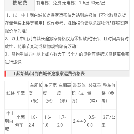
楼 层 费
有电梯：免费 无电梯：1-6层 40元/层
1、以上中山到白城长途搬家运费仅为站到站报价【不含取货送货
存储包装上楼等费用】仅作参考，准确报价请以凯晟物流*客服实际
报价单为准！
2、以上中山到白城长途搬家价格仅为零担散货报价、且时间具有时
效性，随季节变动或货物规格略有浮动！
3、货物重量五吨以上或方数大于15个方的货物可根据送货距离免费
进行派送
{
起始城市}到白城长途搬家运费价格表
车厢长
车厢宽
车厢高
装载体
装载重
整车价
线路
车型
度
度
度
积（立
量
格（参
（米）
（米）
（米）
方）
（吨）
考）
中山
小面
1.8-
1.6-
1.7-
0.5-
3元/公
到白
2.4-4.0
包车
2.4
1.8
2.0
0.8
里
城