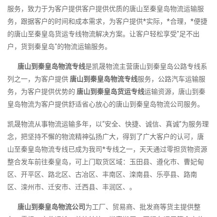
服务，致力于为客户提供客户提供优质的唐山至秦皇岛物流运输服
务，跟据客户的时间和成本需求，为客户提供*实际，*合理，*便捷
的唐山至秦皇岛货运专线物流解决方案。让客户轻松享受"足不出
户，货到秦皇岛"的物流运输服务。
唐山到秦皇岛物流专线
是凯晟物流主营唐山到秦皇岛公路专线系
列之一，为客户提供
唐山到秦皇岛物流专线
服务，公路汽车运输服
务，为客户提供优势的
唐山到秦皇岛货运专线
运输资源，唐山到秦
皇岛物流为客户提供舒适省心放心的唐山到秦皇岛物流公司服务。
凯晟物流从事物流运输多年，以“安全、快捷、诚信、真诚”为服务理
念，把坚持不懈的物流精神弘扬广大，得到了广大客户的认可，唐
山至秦皇岛物流专线已成为我司*专线之一，天天通过零担货物资源
整合发车前往秦皇岛，可上门取货区域：玉田县、遵化市、曹妃甸
区、开平区、路北区、古冶区、丰南区、滦南县、乐亭县、路南
区、滦州市、迁安市、迁西县、丰润区、。
唐山到秦皇岛物流公司
为工厂、贸易商、批发商等货主提供整