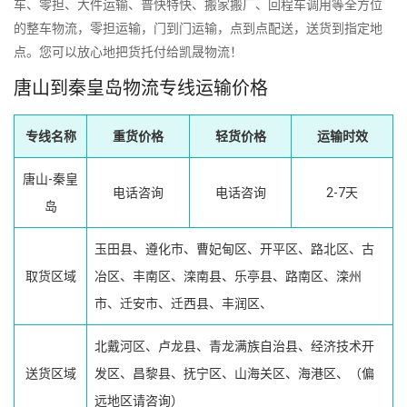
车、零担、大件运输、普快特快、搬家搬厂、回程车调用等全方位
的整车物流，零担运输，门到门运输，点到点配送，送货到指定地
点。您可以放心地把货托付给凯晟物流！
唐山到秦皇岛物流专线运输价格
专线名称
重货价格
轻货价格
运输时效
唐山-秦皇
电话咨询
电话咨询
2-7天
岛
玉田县、遵化市、曹妃甸区、开平区、路北区、古
取货区域
冶区、丰南区、滦南县、乐亭县、路南区、滦州
市、迁安市、迁西县、丰润区、
北戴河区、卢龙县、青龙满族自治县、经济技术开
送货区域
发区、昌黎县、抚宁区、山海关区、海港区、（偏
远地区请咨询）