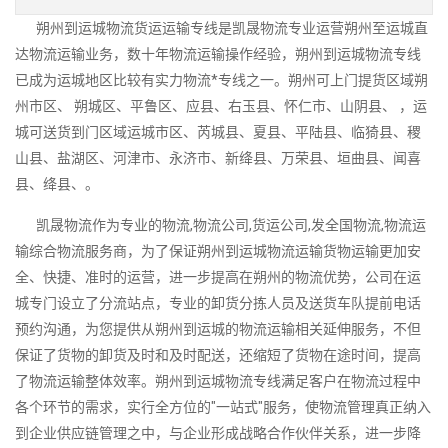
朔州到运城物流货运运输专线是凯晟物流专业运营朔州至运城直
达物流运输业务，数十年物流运输操作经验，朔州到运城物流专线
已成为运城地区比较有实力物流*专线之一。朔州可上门提货区域朔
州市区、 朔城区、平鲁区、应县、右玉县、怀仁市、山阴县、 ，运
城可送货到门区域运城市区、芮城县、夏县、平陆县、临猗县、稷
山县、盐湖区、河津市、永济市、新绛县、万荣县、垣曲县、闻喜
县、绛县、。
凯晟物流作为专业的物流,物流公司,货运公司,发全国物流,物流运
输综合物流服务商，为了保证朔州到运城物流运输货物运输更加安
全、快捷、准时的运营，进一步提高在朔州的物流优势，公司在运
城专门设立了分流站点，专业的卸货分拣人员及送货车队提前电话
预约沟通，为您提供从朔州到运城的物流运输相关延伸服务，不但
保证了货物的卸货及时和及时配送，还缩短了货物在途时间，提高
了物流运输整体效率。朔州到运城物流专线满足客户在物流过程中
各个环节的需求，实行全方位的"一站式"服务，使物流管理真正纳入
到企业供应链管理之中，与企业形成战略合作伙伴关系，进一步降