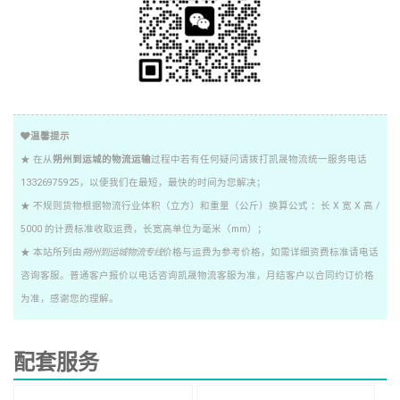
温馨提示
★ 在从
朔州到运城的物流运输
过程中若有任何疑问请拨打凯晟物流统一服务电话
13326975925，以便我们在最短，最快的时间为您解决；
★ 不规则货物根据物流行业体积（立方）和重量（公斤）换算公式 ：长 X 宽 X 高 /
5000 的计费标准收取运费，长宽高单位为毫米（mm）；
★ 本站所列由
朔州到运城物流专线
价格与运费为参考价格，如需详细资费标准请电话
咨询客服。普通客户报价以电话咨询凯晟物流客服为准，月结客户以合同约订价格
为准，感谢您的理解。
配套服务