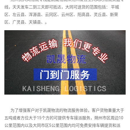
线，天天发车二到三天即可抵达，大同可送货的范围包括： 平城
区、左云县、浑源县、云冈区、云州区、阳高县、灵丘县、新荣
区、广灵县、天镇县、。
为了增强客户对于凯晟物流的物流服务体验，客户货物重量大于
五吨或者方位大于15个方的可提供专车接派服务，朔州市区周边10
公里范围内以及大同市区5公里范围内均可免费安排车辆提货和派