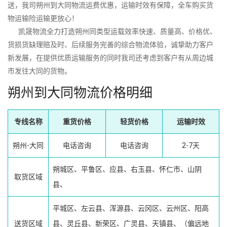
送，我司朔州到大同物流运费优惠，运输时效有保障，全车购买货
物运输险运输更放心！
凯晟物流全力打造朔州同类型运载效率快速、质量高、价格优、
货损货缺理赔及时、后续服务完善的综合物流体验，诚挚助力客户
新发展，在提供优质运输服务的同时我司还考虑到客户有从周边城
市发往大同的货物。
朔州到大同物流价格明细
专线名称
重货价格
轻货价格
运输时效
朔州-大同
电话咨询
电话咨询
2-7天
朔城区、平鲁区、应县、右玉县、怀仁市、山阴
取货区域
县、
平城区、左云县、浑源县、云冈区、云州区、阳高
送货区域
县、灵丘县、新荣区、广灵县、天镇县、（偏远地