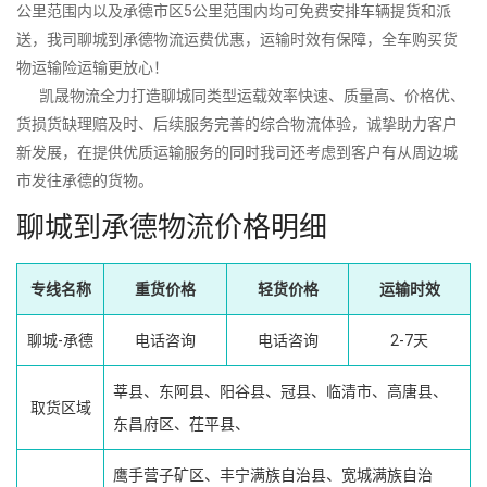
公里范围内以及承德市区5公里范围内均可免费安排车辆提货和派
送，我司聊城到承德物流运费优惠，运输时效有保障，全车购买货
物运输险运输更放心！
凯晟物流全力打造聊城同类型运载效率快速、质量高、价格优、
货损货缺理赔及时、后续服务完善的综合物流体验，诚挚助力客户
新发展，在提供优质运输服务的同时我司还考虑到客户有从周边城
市发往承德的货物。
聊城到承德物流价格明细
专线名称
重货价格
轻货价格
运输时效
聊城-承德
电话咨询
电话咨询
2-7天
莘县、东阿县、阳谷县、冠县、临清市、高唐县、
取货区域
东昌府区、茌平县、
鹰手营子矿区、丰宁满族自治县、宽城满族自治