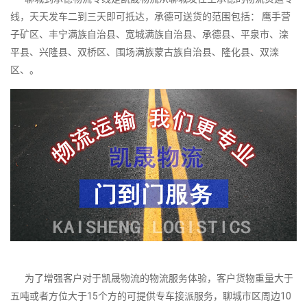
线，天天发车二到三天即可抵达，承德可送货的范围包括： 鹰手营
子矿区、丰宁满族自治县、宽城满族自治县、承德县、平泉市、滦
平县、兴隆县、双桥区、围场满族蒙古族自治县、隆化县、双滦
区、。
为了增强客户对于凯晟物流的物流服务体验，客户货物重量大于
五吨或者方位大于15个方的可提供专车接派服务，聊城市区周边10