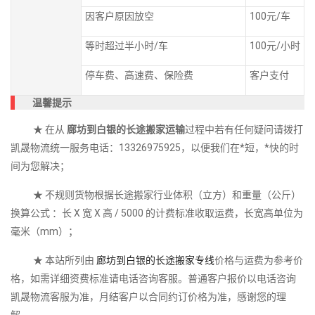
因客户原因放空
100元/车
等时超过半小时/车
100元/小时
停车费、高速费、保险费
客户支付
温馨提示
★ 在从
廊坊到白银的长途搬家运输
过程中若有任何疑问请拨打
凯晟物流统一服务电话：13326975925，以便我们在*短，*快的时
间为您解决；
★ 不规则货物根据长途搬家行业体积（立方）和重量（公斤）
换算公式 ：长 X 宽 X 高 / 5000 的计费标准收取运费，长宽高单位为
毫米（mm）；
★ 本站所列由
廊坊到白银的长途搬家专线
价格与运费为参考价
格，如需详细资费标准请电话咨询客服。普通客户报价以电话咨询
凯晟物流客服为准，月结客户以合同约订价格为准，感谢您的理