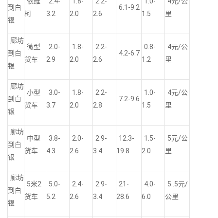
依维
2.4-
1.8-
2.2-
1.0-
4元/公
到白
6.1-9.2
柯
3.2
2.0
2.6
1.5
里
银
廊坊
微型
2.0-
1.8-
2.2-
0.8-
4元/公
到白
4.2-6.7
货车
2.9
2.0
2.6
1.2
里
银
廊坊
小型
3.0-
1.8-
2.2-
1.0-
4元/公
到白
7.2-9.6
货车
3.7
2.0
2.8
1.5
里
银
廊坊
中型
3.8-
2.0-
2.9-
12.3-
1.5-
5元/公
到白
货车
4.3
2.6
3.4
19.8
2.0
里
银
廊坊
5米2
5.0-
2.4-
2.9-
21-
4.0-
5..5元/
到白
货车
5.2
2.6
3.4
28.6
6.0
公里
银