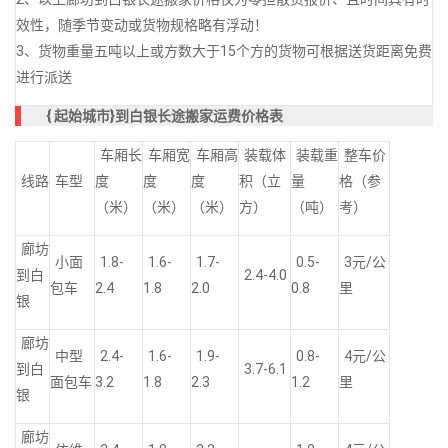
效性，随季节变动或货物规格略有浮动！
3、货物重量五吨以上或方数大于15个方的货物可根据送货距离免费
进行派送
{
起始城市}到白银长途搬家运费价格表
车厢长
车厢宽
车厢高
装载体
装载重
整车价
线路
车型
度
度
度
积（立
量
格（参
（米）
（米）
（米）
方）
（吨）
考）
廊坊
小面
1.8-
1.6-
1.7-
0.5-
3元/公
到白
2.4-4.0
包车
2.4
1.8
2.0
0.8
里
银
廊坊
中型
2.4-
1.6-
1.9-
0.8-
4元/公
到白
3.7-6.1
面包车
3.2
1.8
2.3
1.2
里
银
廊坊