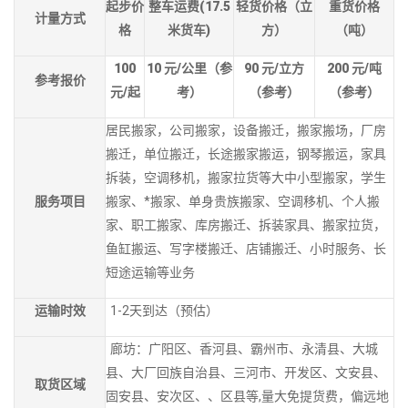
起步价
整车运费(17.5
轻货价格（立
重货价格
计量方式
格
米货车)
方）
（吨）
100
10
元/公里（参
90
元/立方
200
元/吨
参考报价
元/起
考）
（参考）
（参考）
居民搬家，公司搬家，设备搬迁，搬家搬场，厂房
搬迁，单位搬迁，长途搬家搬运，钢琴搬运，家具
拆装，空调移机，搬家拉货等大中小型搬家，学生
服务项目
搬家、*搬家、单身贵族搬家、空调移机、个人搬
家、职工搬家、库房搬迁、拆装家具、搬家拉货，
鱼缸搬运、写字楼搬迁、店铺搬迁、小时服务、长
短途运输等业务
运输时效
1-2天到达（预估）
廊坊：广阳区、香河县、霸州市、永清县、大城
县、大厂回族自治县、三河市、开发区、文安县、
取货区域
固安县、安次区、、区县等,量大免提货费，偏远地