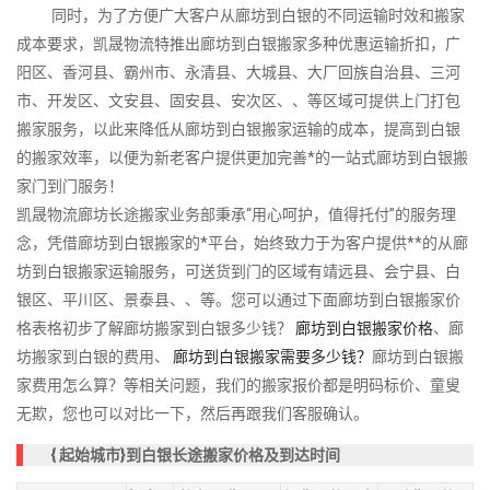
同时，为了方便广大客户从廊坊到白银的不同运输时效和搬家
成本要求，凯晟物流特推出廊坊到白银搬家多种优惠运输折扣，广
阳区、香河县、霸州市、永清县、大城县、大厂回族自治县、三河
市、开发区、文安县、固安县、安次区、、等区域可提供上门打包
搬家服务，以此来降低从廊坊到白银搬家运输的成本，提高到白银
的搬家效率，以便为新老客户提供更加完善*的一站式廊坊到白银搬
家门到门服务！
凯晟物流廊坊长途搬家业务部秉承“用心呵护，值得托付”的服务理
念，凭借廊坊到白银搬家的*平台，始终致力于为客户提供**的从廊
坊到白银搬家运输服务，可送货到门的区域有靖远县、会宁县、白
银区、平川区、景泰县、、等。您可以通过下面廊坊到白银搬家价
格表格初步了解廊坊搬家到白银多少钱？
廊坊到白银搬家价格
、廊
坊搬家到白银的费用、
廊坊到白银搬家需要多少钱？
廊坊到白银搬
家费用怎么算？等相关问题，我们的搬家报价都是明码标价、童叟
无欺，您也可以对比一下，然后再跟我们客服确认。
{
起始城市}到白银长途搬家价格及到达时间