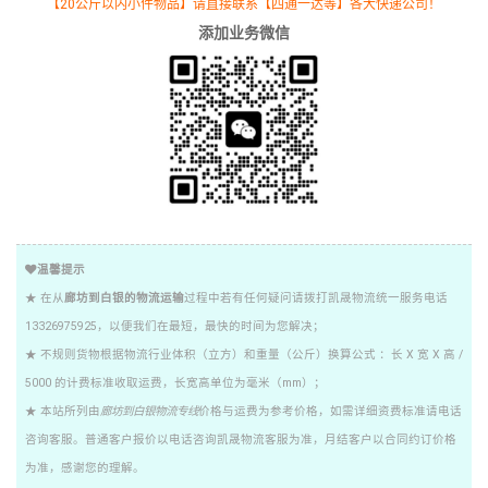
【20公斤以内小件物品】请直接联系【四通一达等】各大快递公司！
添加业务微信
温馨提示
★ 在从
廊坊到白银的物流运输
过程中若有任何疑问请拨打凯晟物流统一服务电话
13326975925，以便我们在最短，最快的时间为您解决；
★ 不规则货物根据物流行业体积（立方）和重量（公斤）换算公式 ：长 X 宽 X 高 /
5000 的计费标准收取运费，长宽高单位为毫米（mm）；
★ 本站所列由
廊坊到白银物流专线
价格与运费为参考价格，如需详细资费标准请电话
咨询客服。普通客户报价以电话咨询凯晟物流客服为准，月结客户以合同约订价格
为准，感谢您的理解。