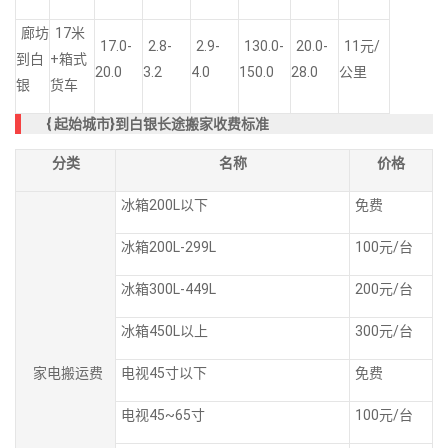
廊坊
17米
17.0-
2.8-
2.9-
130.0-
20.0-
11元/
到白
+箱式
20.0
3.2
4.0
150.0
28.0
公里
银
货车
{
起始城市}到白银长途搬家收费标准
分类
名称
价格
冰箱200L以下
免费
冰箱200L-299L
100元/台
冰箱300L-449L
200元/台
冰箱450L以上
300元/台
家电搬运费
电视45寸以下
免费
电视45~65寸
100元/台