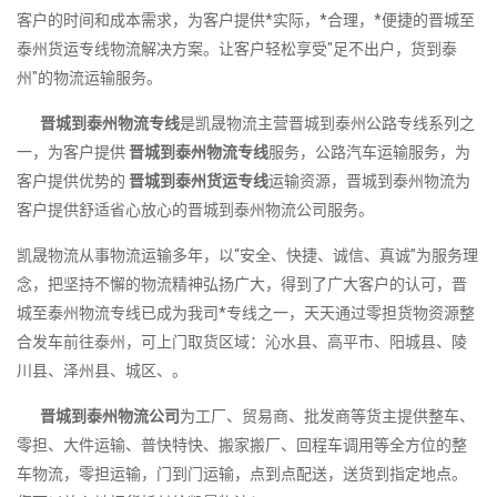
客户的时间和成本需求，为客户提供*实际，*合理，*便捷的晋城至
泰州货运专线物流解决方案。让客户轻松享受"足不出户，货到泰
州"的物流运输服务。
晋城到泰州物流专线
是凯晟物流主营晋城到泰州公路专线系列之
一，为客户提供
晋城到泰州物流专线
服务，公路汽车运输服务，为
客户提供优势的
晋城到泰州货运专线
运输资源，晋城到泰州物流为
客户提供舒适省心放心的晋城到泰州物流公司服务。
凯晟物流从事物流运输多年，以“安全、快捷、诚信、真诚”为服务理
念，把坚持不懈的物流精神弘扬广大，得到了广大客户的认可，晋
城至泰州物流专线已成为我司*专线之一，天天通过零担货物资源整
合发车前往泰州，可上门取货区域：沁水县、高平市、阳城县、陵
川县、泽州县、城区、。
晋城到泰州物流公司
为工厂、贸易商、批发商等货主提供整车、
零担、大件运输、普快特快、搬家搬厂、回程车调用等全方位的整
车物流，零担运输，门到门运输，点到点配送，送货到指定地点。