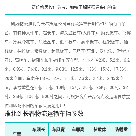
费价格表仅供参考，如需了解资费请来电咨询
凯晟物流淮北到长春货运公司自有及挂靠长期合作车辆有百余
台，有特种大件车、超长车、海关监管车(大件车)、厢式货车、飞翼
车、冷藏冷冻车、危险品车、低平板车、高平板车、框架板车、轴
线板、抽拉板、簸箕板、超低板车、气垫车(奔驰、沃尔沃、斯坎迪
亚)、高栏车、封闭车和半封闭车等车型。车长在4.2米、5.2米、6.2
米、6.8米、7.6米、8.2米、9.6米、12.5米、13米、15米、17.5米、
20米之间，车宽在1.8米、2米、2.1米、2.3米、2.4米、2.45米之
间，承载重量在2吨、5吨、10吨、15吨、20吨、25吨、30吨、32
吨、35吨、100吨、500吨之间，可根据客户产品特点及运输要求提
供和匹配不同的车辆来满足用户!
淮北到长春物流运输车辆参数
车厢长
车厢宽
车厢高
装载体
装载重
车型