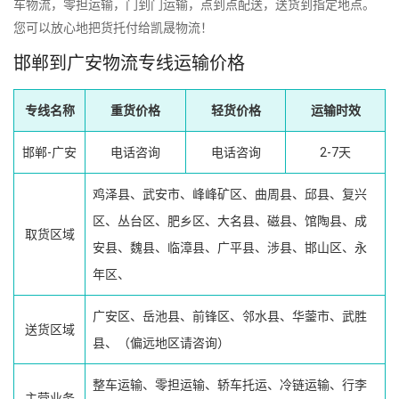
车物流，零担运输，门到门运输，点到点配送，送货到指定地点。
您可以放心地把货托付给凯晟物流！
邯郸到广安物流专线运输价格
专线名称
重货价格
轻货价格
运输时效
邯郸-广安
电话咨询
电话咨询
2-7天
鸡泽县、武安市、峰峰矿区、曲周县、邱县、复兴
区、丛台区、肥乡区、大名县、磁县、馆陶县、成
取货区域
安县、魏县、临漳县、广平县、涉县、邯山区、永
年区、
广安区、岳池县、前锋区、邻水县、华蓥市、武胜
送货区域
县、（偏远地区请咨询）
整车运输、零担运输、轿车托运、冷链运输、行李
主营业务