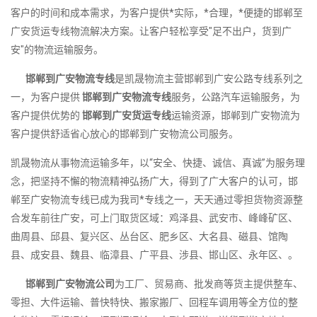
客户的时间和成本需求，为客户提供*实际，*合理，*便捷的邯郸至
广安货运专线物流解决方案。让客户轻松享受"足不出户，货到广
安"的物流运输服务。
邯郸到广安物流专线
是凯晟物流主营邯郸到广安公路专线系列之
一，为客户提供
邯郸到广安物流专线
服务，公路汽车运输服务，为
客户提供优势的
邯郸到广安货运专线
运输资源，邯郸到广安物流为
客户提供舒适省心放心的邯郸到广安物流公司服务。
凯晟物流从事物流运输多年，以“安全、快捷、诚信、真诚”为服务理
念，把坚持不懈的物流精神弘扬广大，得到了广大客户的认可，邯
郸至广安物流专线已成为我司*专线之一，天天通过零担货物资源整
合发车前往广安，可上门取货区域：鸡泽县、武安市、峰峰矿区、
曲周县、邱县、复兴区、丛台区、肥乡区、大名县、磁县、馆陶
县、成安县、魏县、临漳县、广平县、涉县、邯山区、永年区、。
邯郸到广安物流公司
为工厂、贸易商、批发商等货主提供整车、
零担、大件运输、普快特快、搬家搬厂、回程车调用等全方位的整