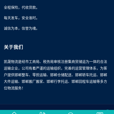
全程保险，代收货款。
每天发车，安全准时。
诚信为本，信誉为魂。
关于我们
凯晟物流是经市工商局、税务局审核注册集商贸储运为一体的合法
运输企业，公司有着严谨的运输组织，完善的运营管理体系，为客
户提供邯郸整车、零担运输、邯郸仓储配送、邯郸轿车托运、邯郸
大件运输、邯郸搬厂搬家、邯郸行李托运、邯郸回程车运输等多方
位物流服务！
Copyright © 2023 www.kaishengwuliu.com All rights reserved.
我