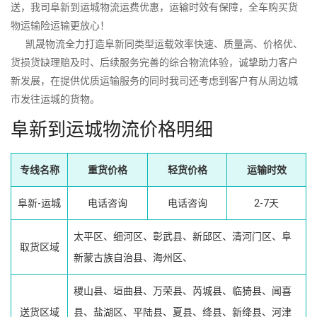
送，我司阜新到运城物流运费优惠，运输时效有保障，全车购买货
物运输险运输更放心！
凯晟物流全力打造阜新同类型运载效率快速、质量高、价格优、
货损货缺理赔及时、后续服务完善的综合物流体验，诚挚助力客户
新发展，在提供优质运输服务的同时我司还考虑到客户有从周边城
市发往运城的货物。
阜新到运城物流价格明细
专线名称
重货价格
轻货价格
运输时效
阜新-运城
电话咨询
电话咨询
2-7天
太平区、细河区、彰武县、新邱区、清河门区、阜
取货区域
新蒙古族自治县、海州区、
稷山县、垣曲县、万荣县、芮城县、临猗县、闻喜
送货区域
县、盐湖区、平陆县、夏县、绛县、新绛县、河津