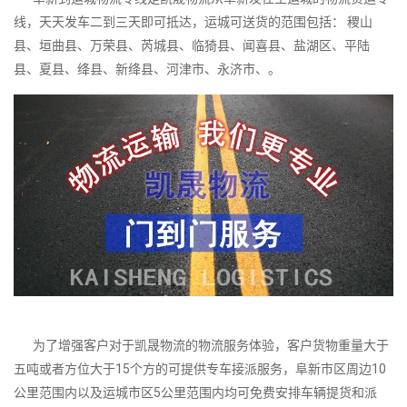
线，天天发车二到三天即可抵达，运城可送货的范围包括： 稷山
县、垣曲县、万荣县、芮城县、临猗县、闻喜县、盐湖区、平陆
县、夏县、绛县、新绛县、河津市、永济市、。
为了增强客户对于凯晟物流的物流服务体验，客户货物重量大于
五吨或者方位大于15个方的可提供专车接派服务，阜新市区周边10
公里范围内以及运城市区5公里范围内均可免费安排车辆提货和派