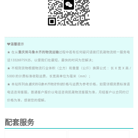
温馨提示
★ 在从
重庆到乌鲁木齐的物流运输
过程中若有任何疑问请拨打凯晟物流统一服务电
话13326975925，以便我们在最短，最快的时间为您解决；
★ 不规则货物根据物流行业体积（立方）和重量（公斤）换算公式 ：长 X 宽 X 高 /
5000 的计费标准收取运费，长宽高单位为毫米（mm）；
★ 本站所列由
重庆到乌鲁木齐物流专线
价格与运费为参考价格，如需详细资费标准请
电话咨询客服。普通客户报价以电话咨询凯晟物流客服为准，月结客户以合同约订
价格为准，感谢您的理解。
配套服务