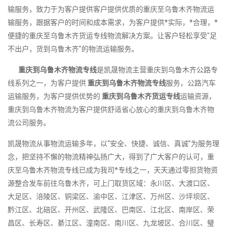
输服务，致力于为客户提供客户提供优质的重庆至乌鲁木齐物流运
输服务，跟据客户的时间和成本需求，为客户提供*实际，*合理，*
便捷的重庆至乌鲁木齐货运专线物流解决方案。让客户轻松享受"足
不出户，货到乌鲁木齐"的物流运输服务。
重庆到乌鲁木齐物流专线
是凯晟物流主营重庆到乌鲁木齐公路专
线系列之一，为客户提供
重庆到乌鲁木齐物流专线
服务，公路汽车
运输服务，为客户提供优势的
重庆到乌鲁木齐货运专线
运输资源，
重庆到乌鲁木齐物流为客户提供舒适省心放心的重庆到乌鲁木齐物
流公司服务。
凯晟物流从事物流运输多年，以“安全、快捷、诚信、真诚”为服务理
念，把坚持不懈的物流精神弘扬广大，得到了广大客户的认可，重
庆至乌鲁木齐物流专线已成为我司*专线之一，天天通过零担货物资
源整合发车前往乌鲁木齐，可上门取货区域：永川区、大渡口区、
大足区、涪陵区、铜梁区、渝中区、江津区、万州区、沙坪坝区、
黔江区、北碚区、开州区、武隆区、巴南区、江北区、南岸区、荣
昌区、长寿区、綦江区、潼南区、南川区、九龙坡区、合川区、璧