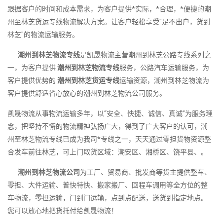
跟据客户的时间和成本需求，为客户提供*实际，*合理，*便捷的潮
州至林芝货运专线物流解决方案。让客户轻松享受"足不出户，货到
林芝"的物流运输服务。
潮州到林芝物流专线
是凯晟物流主营潮州到林芝公路专线系列之
一，为客户提供
潮州到林芝物流专线
服务，公路汽车运输服务，为
客户提供优势的
潮州到林芝货运专线
运输资源，潮州到林芝物流为
客户提供舒适省心放心的潮州到林芝物流公司服务。
凯晟物流从事物流运输多年，以“安全、快捷、诚信、真诚”为服务理
念，把坚持不懈的物流精神弘扬广大，得到了广大客户的认可，潮
州至林芝物流专线已成为我司*专线之一，天天通过零担货物资源整
合发车前往林芝，可上门取货区域：潮安区、湘桥区、饶平县、。
潮州到林芝物流公司
为工厂、贸易商、批发商等货主提供整车、
零担、大件运输、普快特快、搬家搬厂、回程车调用等全方位的整
车物流，零担运输，门到门运输，点到点配送，送货到指定地点。
您可以放心地把货托付给凯晟物流！