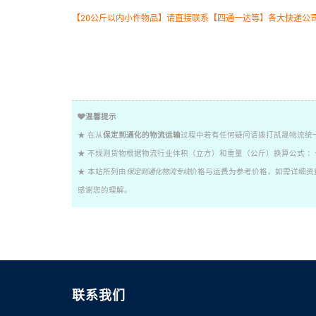
【20公斤以内小件物品】请直接联系【四通一达等】各大快递公
温馨提示
★ 在从
保定到通化的物流运输
过程中若有任何疑问请拨打凯晟物流统一服
★ 不规则货物根据物流行业体积（立方）和重量（公斤）换算公式 ：长 X
★ 本站所列由
保定到通化物流专线
价格与运费为参考价格，如需详细资
感谢您的理解。
联系我们