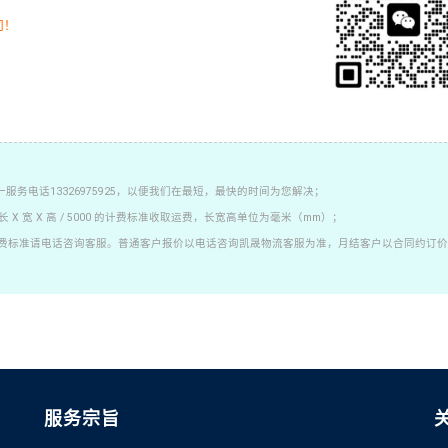
司！
务电话13326975925，以便我们在最短，最快的时间为您解决；
 宽 X 高 / 5000 的计费标准收取运费，长宽高单位为毫米（mm）；
费标准请电话咨询客服。普通客户报价以电话咨询凯晟物流客服为准，月结客户以合同约订价
服务宗旨