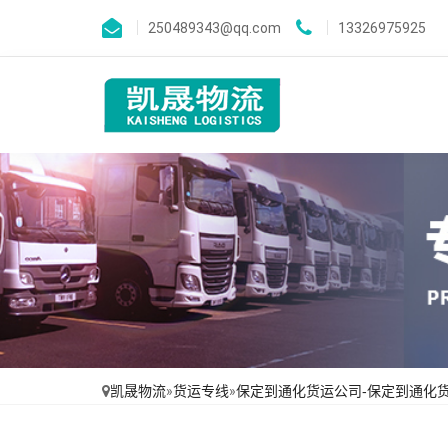
250489343@qq.com
13326975925
凯晟物流
»
货运专线
»
保定到通化货运公司-保定到通化