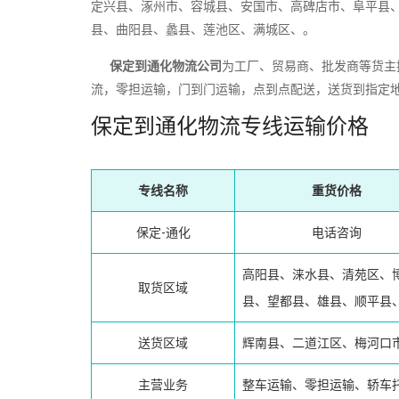
定兴县、涿州市、容城县、安国市、高碑店市、阜平县
县、曲阳县、蠡县、莲池区、满城区、。
保定到通化物流公司
为工厂、贸易商、批发商等货主
流，零担运输，门到门运输，点到点配送，送货到指定
保定到通化物流专线运输价格
专线名称
重货价格
保定-通化
电话咨询
高阳县、涞水县、清苑区、
取货区域
县、望都县、雄县、顺平县
送货区域
辉南县、二道江区、梅河口
主营业务
整车运输、零担运输、轿车