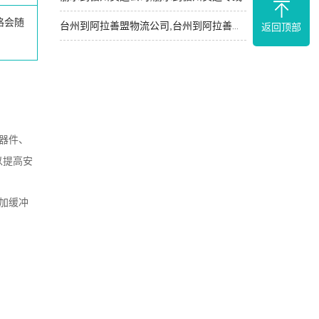
格会随
台州到阿拉善盟物流公司,台州到阿拉善盟物流专线
返回顶部
器件、
以提高安
加缓冲