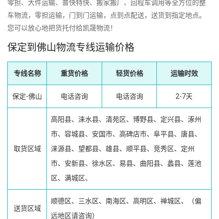
零担、大件运输、普快特快、搬家搬厂、回程车调用等全方位的整
车物流，零担运输，门到门运输，点到点配送，送货到指定地点。
您可以放心地把货托付给凯晟物流！
保定到佛山物流专线运输价格
专线名称
重货价格
轻货价格
运输时效
保定-佛山
电话咨询
电话咨询
2-7天
高阳县、涞水县、清苑区、博野县、定兴县、涿州
市、容城县、安国市、高碑店市、阜平县、唐县、
取货区域
涞源县、望都县、雄县、顺平县、竞秀区、定州
市、安新县、徐水区、易县、曲阳县、蠡县、莲池
区、满城区、
顺德区、三水区、南海区、高明区、禅城区、（偏
送货区域
远地区请咨询）