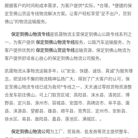
跟据客户的时间和成本需求，为客户提供*实际，*合理，*便捷的保
定至佛山货运专线物流解决方案。让客户轻松享受"足不出户，货到
佛山"的物流运输服务。
保定到佛山物流专线
是凯晟物流主营保定到佛山公路专线系列之
一，为客户提供
保定到佛山物流专线
服务，公路汽车运输服务，为
客户提供优势的
保定到佛山货运专线
运输资源，保定到佛山物流为
客户提供舒适省心放心的保定到佛山物流公司服务。
凯晟物流从事物流运输多年，以“安全、快捷、诚信、真诚”为服务理
念，把坚持不懈的物流精神弘扬广大，得到了广大客户的认可，保
定至佛山物流专线已成为我司*专线之一，天天通过零担货物资源整
合发车前往佛山，可上门取货区域：高阳县、涞水县、清苑区、博
野县、定兴县、涿州市、容城县、安国市、高碑店市、阜平县、唐
县、涞源县、望都县、雄县、顺平县、竞秀区、定州市、安新县、
徐水区、易县、曲阳县、蠡县、莲池区、满城区、。
保定到佛山物流公司
为工厂、贸易商、批发商等货主提供整车、