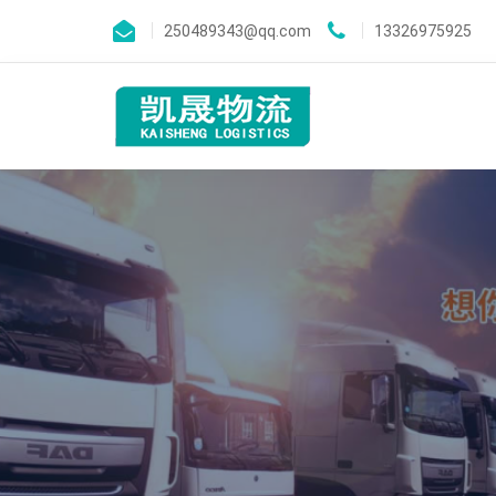
250489343@qq.com
13326975925