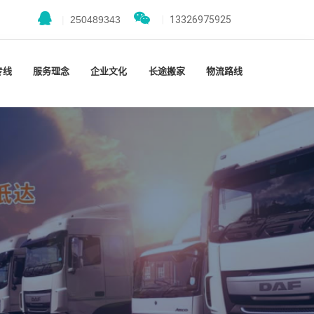
|
250489343
|
13326975925
专线
服务理念
企业文化
长途搬家
物流路线